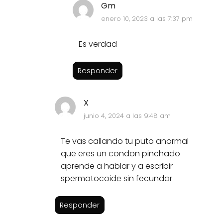
Gm
enero 10, 2023 a las 7:37 pm
Es verdad
Responder
X
junio 4, 2024 a las 9:48 am
Te vas callando tu puto anormal
que eres un condon pinchado
aprende a hablar y a escribir
spermatocoide sin fecundar
Responder