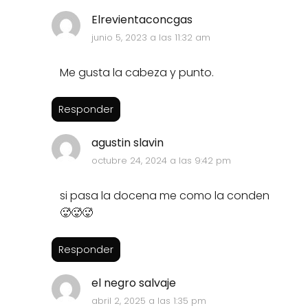
Elrevientaconcgas
junio 5, 2023 a las 11:32 am
Me gusta la cabeza y punto.
Responder
agustin slavin
octubre 24, 2024 a las 9:42 pm
si pasa la docena me como la conden
🥵🥵🥵
Responder
el negro salvaje
abril 2, 2025 a las 1:35 pm