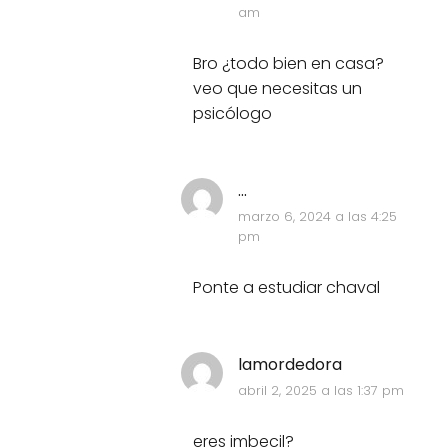
am
Bro ¿todo bien en casa?
veo que necesitas un
psicólogo
...
marzo 6, 2024 a las 4:25
pm
Ponte a estudiar chaval
lamordedora
abril 2, 2025 a las 1:37 pm
eres imbecil?