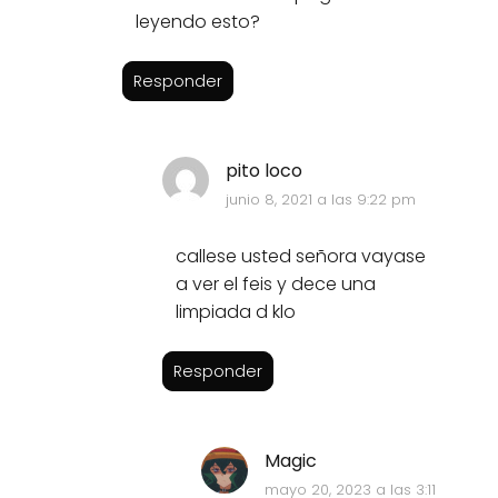
leyendo esto?
Responder
pito loco
junio 8, 2021 a las 9:22 pm
callese usted señora vayase
a ver el feis y dece una
limpiada d klo
Responder
Magic
mayo 20, 2023 a las 3:11