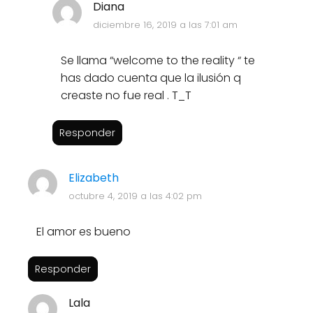
Diana
diciembre 16, 2019 a las 7:01 am
Se llama “welcome to the reality “ te
has dado cuenta que la ilusión q
creaste no fue real . T_T
Responder
Elizabeth
octubre 4, 2019 a las 4:02 pm
El amor es bueno
Responder
Lala